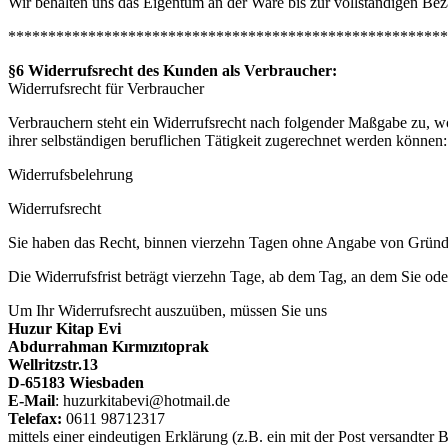
Wir behalten uns das Eigentum an der Ware bis zur vollständigen Bez
*******************************************************
§6 Widerrufsrecht des Kunden als Verbraucher:
Widerrufsrecht für Verbraucher
Verbrauchern steht ein Widerrufsrecht nach folgender Maßgabe zu, wo
ihrer selbständigen beruflichen Tätigkeit zugerechnet werden können:
Widerrufsbelehrung
Widerrufsrecht
Sie haben das Recht, binnen vierzehn Tagen ohne Angabe von Gründe
Die Widerrufsfrist beträgt vierzehn Tage, ab dem Tag, an dem Sie ode
Um Ihr Widerrufsrecht auszuüben, müssen Sie uns
Huzur Kitap Evi
Abdurrahman Kırmızıtoprak
Wellritzstr.13
D-65183 Wiesbaden
E-Mail
: huzurkitabevi@hotmail.de
Telefax:
0611 98712317
mittels einer eindeutigen Erklärung (z.B. ein mit der Post versandter