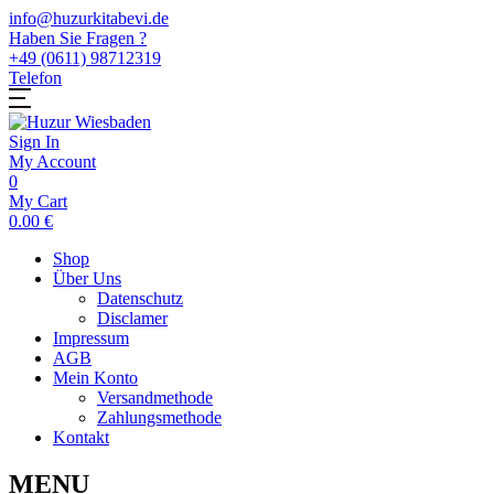
info@huzurkitabevi.de
Haben Sie Fragen ?
+49 (0611) 98712319
Telefon
Sign In
My Account
0
My Cart
0.00
€
Shop
Über Uns
Datenschutz
Disclamer
Impressum
AGB
Mein Konto
Versandmethode
Zahlungsmethode
Kontakt
MENU