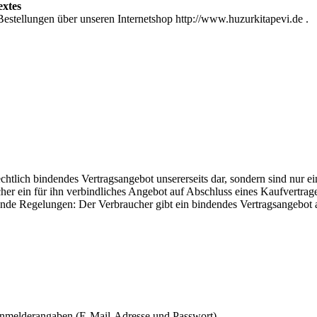
extes
Bestellungen über unseren Internetshop http://www.huzurkitapevi.de .
rechtlich bindendes Vertragsangebot unsererseits dar, sondern sind nur
her ein für ihn verbindliches Angebot auf Abschluss eines Kaufvertrage
gende Regelungen: Der Verbraucher gibt ein bindendes Vertragsangebot 
Anmelderangaben (E-Mail-Adresse und Passwort).