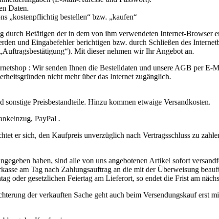
en Daten.
s „kostenpflichtig bestellen“ bzw. „kaufen“
g durch Betätigen der in dem von ihm verwendeten Internet-Browser e
werden und Eingabefehler berichtigen bzw. durch Schließen des Interne
(„Auftragsbestätigung“). Mit dieser nehmen wir Ihr Angebot an.
ternetshop : Wir senden Ihnen die Bestelldaten und unsere AGB per E-M
erheitsgründen nicht mehr über das Internet zugänglich.
nd sonstige Preisbestandteile. Hinzu kommen etwaige Versandkosten.
ankeinzug, PayPal .
htet er sich, den Kaufpreis unverzüglich nach Vertragsschluss zu zahle
angegeben haben, sind alle von uns angebotenen Artikel sofort versandfe
Vorkasse am Tag nach Zahlungsauftrag an die mit der Überweisung beau
ntag oder gesetzlichen Feiertag am Lieferort, so endet die Frist am näch
echterung der verkauften Sache geht auch beim Versendungskauf erst mi