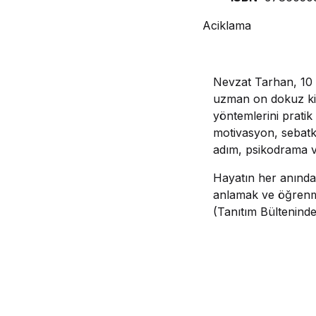
Aciklama
Nevzat Tarhan, 10 Ad
uzman on dokuz kişi
yöntemlerini pratik 
motivasyon, sebatkâ
adım, psikodrama ve 
Hayatın her anında k
anlamak ve öğrenmek
(Tanıtım Bültenind