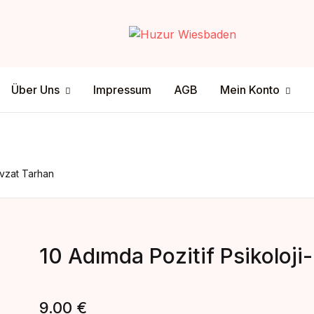
Your shop
Über Uns
Mein Konto
Über Uns
Impressum
AGB
Mein Konto
U
tenschutz
ersandmethode
sclamer
ahlungsmethode
P
evzat Tarhan
10 Adımda Pozitif Psikoloj
9.00
€