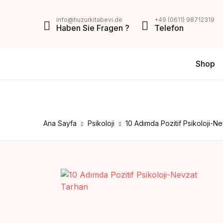
MENU
info@huzurkitabevi.de
+49 (0611) 98712319
Haben Sie Fragen ?
Telefon
Shop
Shop
Da
V
Über Uns
Di
Z
Impressum
Ana Sayfa
Psikoloji
10 Adımda Pozitif Psikoloji-N
AGB
Mein Konto
Kontakt