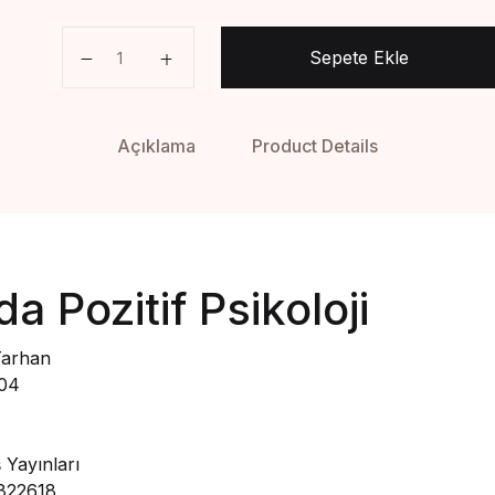
10 Adımda Pozitif Psikoloji-Nevzat Tarhan adet
Sepete Ekle
Açıklama
Product Details
a Pozitif Psikoloji
Tarhan
04
 Yayınları
822618