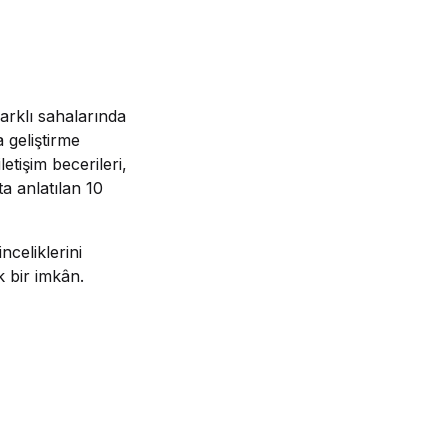
farklı sahalarında
 geliştirme
etişim becerileri,
ta anlatılan 10
nceliklerini
k bir imkân.