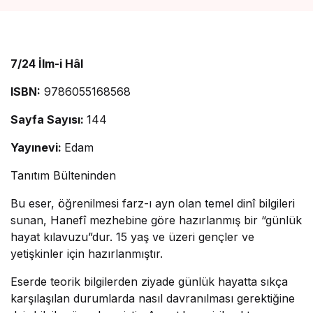
7/24 İlm-i Hâl
ISBN:
9786055168568
Sayfa Sayısı:
144
Yayınevi:
Edam
Tanıtım Bülteninden
Bu eser, öğrenilmesi farz-ı ayn olan temel dinî bilgileri
sunan, Hanefî mezhebine göre hazırlanmış bir “günlük
hayat kılavuzu”dur. 15 yaş ve üzeri gençler ve
yetişkinler için hazırlanmıştır.
Eserde teorik bilgilerden ziyade günlük hayatta sıkça
karşılaşılan durumlarda nasıl davranılması gerektiğine