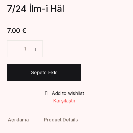
7/24 İlm-i Hâl
Create Account
7.00
€
7/24 İlm-i Hâl adet
Sepete Ekle
Add to wishlist
Karşılaştır
Açıklama
Product Details