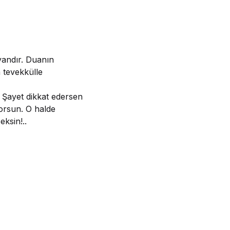
andır. Duanın
a tevekkülle
 Şayet dikkat edersen
yorsun. O halde
ksin!..