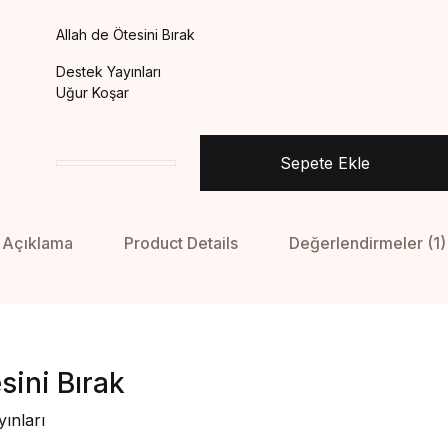
Allah de Ötesini Bırak
Destek Yayınları
Uğur Koşar
Sepete Ekle
Allah de ötesini birak adet
Açıklama
Product Details
Değerlendirmeler (1)
sini Bırak
ınları