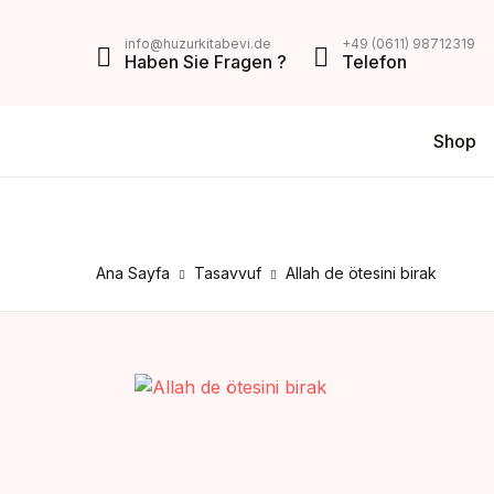
MENU
info@huzurkitabevi.de
+49 (0611) 98712319
Haben Sie Fragen ?
Telefon
Shop
Shop
Da
V
Über Uns
Di
Z
Impressum
Ana Sayfa
Tasavvuf
Allah de ötesini birak
AGB
Mein Konto
Kontakt