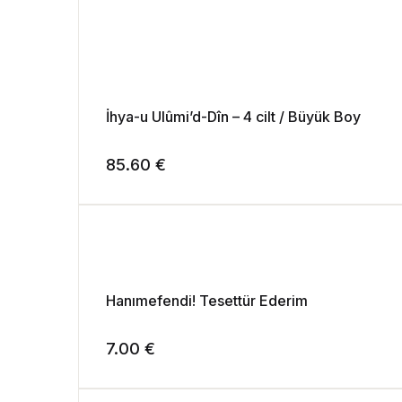
İhya-u Ulûmi’d-Dîn – 4 cilt / Büyük Boy
85.60
€
Hanımefendi! Tesettür Ederim
7.00
€