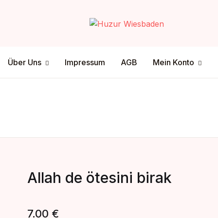
Your shop
Über Uns
Mein Konto
Über Uns
Impressum
AGB
Mein Konto
U
tenschutz
ersandmethode
sclamer
ahlungsmethode
P
Allah de ötesini birak
7.00
€