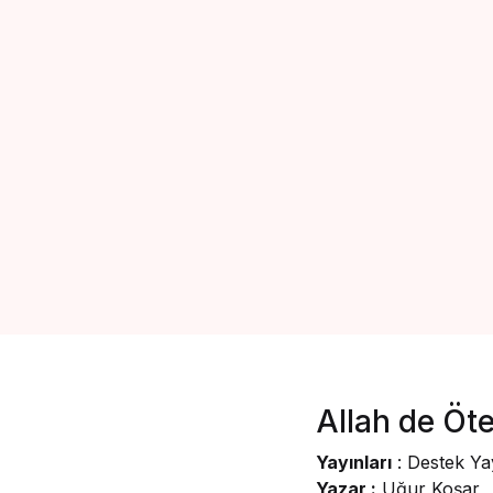
Allah de Öte
Yayınları
: Destek Yay
Yazar :
Uğur Koşar