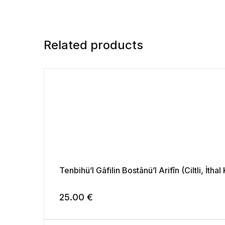
Related products
Tenbihü’l Gâfilin Bostânü’l Arifîn (Ciltli, İt
25.00
€