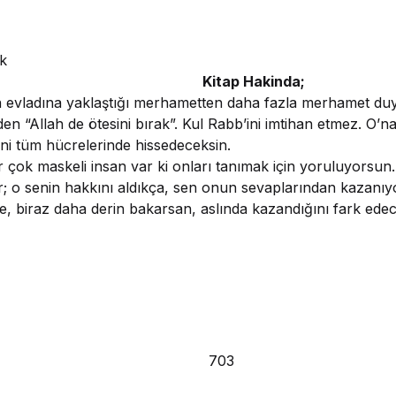
k
Kitap Hakinda;
ladına yaklaştığı merhametten daha fazla merhamet duy
den “Allah de ötesini bırak”. Kul Rabb’ini imtihan etmez. O’n
ini tüm hücrelerinde hissedeceksin.
 maskeli insan var ki onları tanımak için yoruluyorsun.
ar; o senin hakkını aldıkça, sen onun sevaplarından kazanı
, biraz daha derin bakarsan, aslında kazandığını fark edece
703