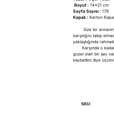
Boyut :
14*21 cm
Sayfa Sayısı :
176
Kapak :
Karton Kapa
Size bir annenin ev
karşılığını takip etme
yaklaştığında rahmet
Karşında o kadar çok
güzel olan bir şey v
kaybettim diye üzülme
SKU: