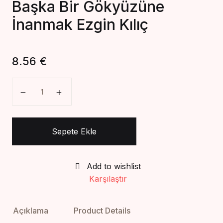
Başka Bir Gökyüzüne
Create Account
İnanmak Ezgin Kılıç
8.56
€
Başka Bir Gökyüzüne İnanmak Ezgin Kılıç adet
Sepete Ekle
Add to wishlist
Karşılaştır
Açıklama
Product Details