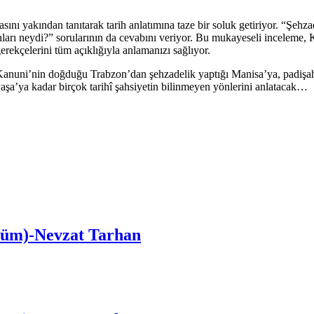
sını yakından tanıtarak tarih anlatımına taze bir soluk getiriyor. “Şehz
nları neydi?” sorularının da cevabını veriyor. Bu mukayeseli inceleme,
gerekçelerini tüm açıklığıyla anlamanızı sağlıyor.
nuni’nin doğduğu Trabzon’dan şehzadelik yaptığı Manisa’ya, padişah ol
a’ya kadar birçok tarihî şahsiyetin bilinmeyen yönlerini anlatacak…
özüm)-Nevzat Tarhan