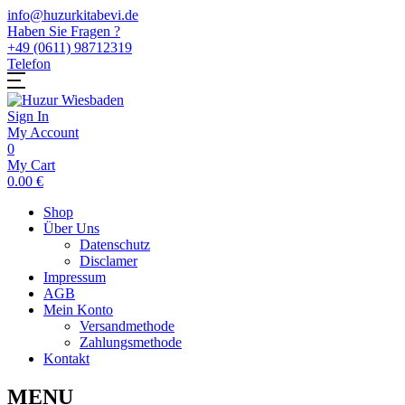
info@huzurkitabevi.de
Haben Sie Fragen ?
+49 (0611) 98712319
Telefon
Sign In
My Account
0
My Cart
0.00
€
Shop
Über Uns
Datenschutz
Disclamer
Impressum
AGB
Mein Konto
Versandmethode
Zahlungsmethode
Kontakt
MENU