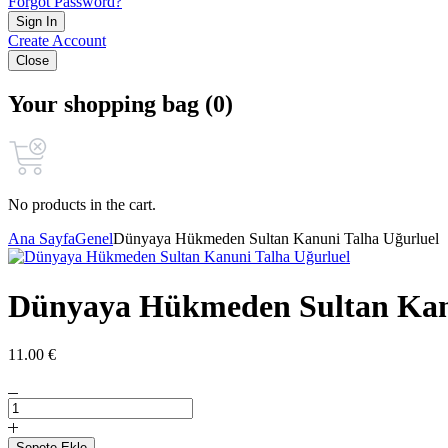
Forgot Password?
Sign In
Create Account
Close
Your shopping bag (0)
No products in the cart.
Ana Sayfa
Genel
Dünyaya Hükmeden Sultan Kanuni Talha Uğurluel
Dünyaya Hükmeden Sultan Kanu
11.00
€
Dünyaya
Hükmeden
Sultan
Sepete Ekle