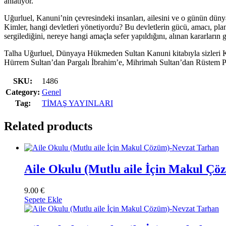
anlatıyor.
Uğurluel, Kanuni’nin çevresindeki insanları, ailesini ve o günün dünya
Kimler, hangi devletleri yönetiyordu? Bu devletlerin gücü, amacı, pla
sergilediğini, nereye hangi amaçla sefer yapıldığını, alınan kararların 
Talha Uğurluel, Dünyaya Hükmeden Sultan Kanuni kitabıyla sizleri Ka
Hürrem Sultan’dan Pargalı İbrahim’e, Mihrimah Sultan’dan Rüstem Paş
SKU:
1486
Category:
Genel
Tag:
TİMAŞ YAYINLARI
Related products
Aile Okulu (Mutlu aile İçin Makul Ç
9.00
€
Sepete Ekle