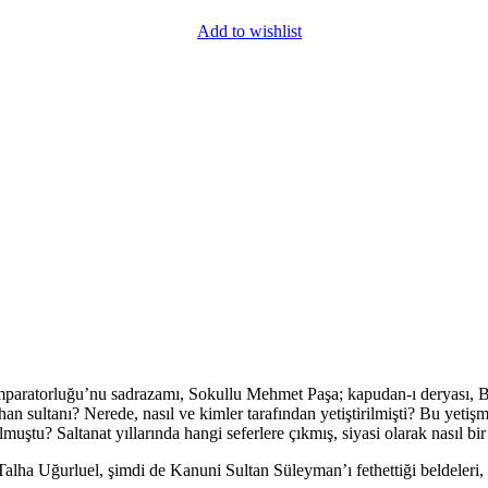
Add to wishlist
ratorluğu’nu sadrazamı, Sokullu Mehmet Paşa; kapudan-ı deryası, Bar
n sultanı? Nerede, nasıl ve kimler tarafından yetiştirilmişti? Bu yetişm
lmuştu? Saltanat yıllarında hangi seferlere çıkmış, siyasi olarak nasıl bi
ha Uğurluel, şimdi de Kanuni Sultan Süleyman’ı fethettiği beldeleri, bıra