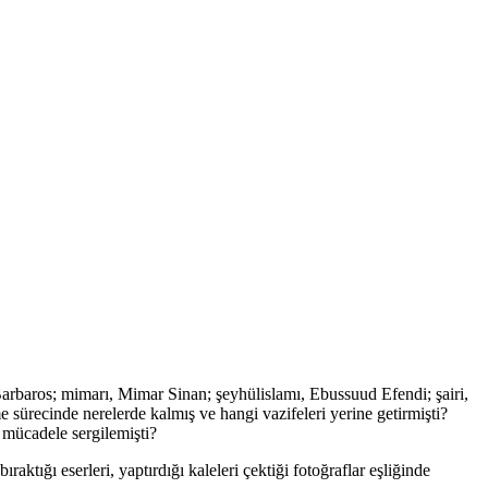
baros; mimarı, Mimar Sinan; şeyhülislamı, Ebussuud Efendi; şairi,
e sürecinde nerelerde kalmış ve hangi vazifeleri yerine getirmişti?
r mücadele sergilemişti?
ktığı eserleri, yaptırdığı kaleleri çektiği fotoğraflar eşliğinde