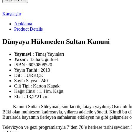
Kanuni
Talha
Karşılaştır
Uğurluel
adet
Açıklama
Product Details
Dünyaya Hükmeden Sultan Kanuni
Yayınevi :
Timaş Yayınları
Yazar :
Talha Uğurluel
ISBN : 6050808520
Yayın Tarihi : 2013
Dil : TÜRKÇE
Sayfa Sayısı : 240
Cilt Tipi : Karton Kapak
Kağıt Cinsi : 1. Hm. Kağıt
Ebat : 13,5*21 cm
Kanuni Sultan Süleyman, sınırları üç kıtaya yayılmış Osmanlı İmpa
Bâki olan muhteşem kadrosuyla, yıllarca adaletle yönetti. Kimdi bu ciha
Buralarda hayatının ilerleyen safhalarını etkileyen ne gibi gelişmeler o
Televizyon ve gezi programlarıyla 7’den 70’e herkese tarihi sevdiren Tal