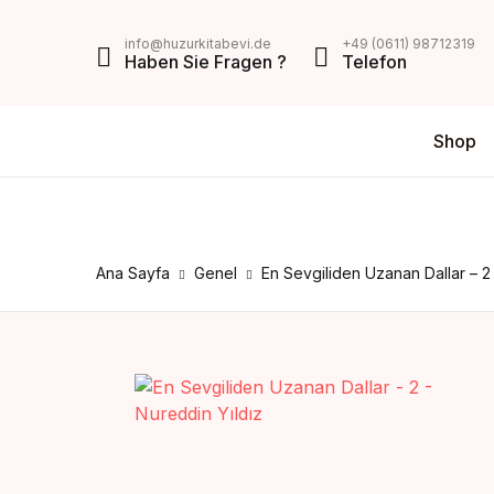
MENU
info@huzurkitabevi.de
+49 (0611) 98712319
Haben Sie Fragen ?
Telefon
Shop
Shop
Da
V
Über Uns
Di
Z
Impressum
Ana Sayfa
Genel
En Sevgiliden Uzanan Dallar – 2 
AGB
Mein Konto
Kontakt