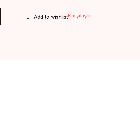
 adet
Create Account
Karşılaştır
Add to wishlist