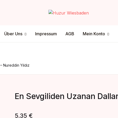
Your shop
Über Uns
Mein Konto
Über Uns
Impressum
AGB
Mein Konto
U
tenschutz
ersandmethode
sclamer
ahlungsmethode
P
– Nureddin Yıldız
En Sevgiliden Uzanan Dallar
5.35
€