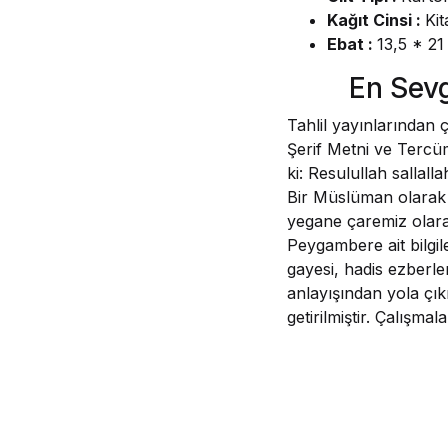
Kağıt Cinsi :
Kit
Ebat :
13,5 * 2
En Sevg
Tahlil yayınlarından
Şerif Metni ve Tercü
ki: Resulullah sallal
Bir Müslüman olarak 
yegane çaremiz olarak
Peygambere ait bilgile
gayesi, hadis ezberle
anlayışından yola çıkı
getirilmiştir. Çalışma