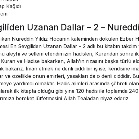
ap Kağıdı
1 cm
iliden Uzanan Dallar – 2 – Nureddi
 çıkan Nureddin Yıldız Hocanın kaleminden dökülen Ezber Ha
mesi En Sevgiliden Uzanan Dallar – 2 adlı bu kitabın takdi
lahu aleyhi ve sellem efendimizin hadisleri, Kurandan sonra ik
Kuran ve Hadise bakarken, Allah’ın rızasını başka türlü e
 bakarız. İman etmek ne denli ciddi bir iş ise, kendisine im
r ve özellikle onun emirleri, yasakları da o denli ciddidir. 
meye yardımcı olmaktır. Hadis alimleri arasında şöhreti olan
larak ilk kitapta olduğu gibi yine 120 hadis ile toplamda 240
larımıza bereket lütfetmesini Allah Tealadan niyaz ederiz