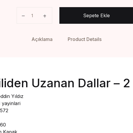
En Sevgiliden Uzanan Dallar - 2 - Nureddin Yıldız
Sepete Ekle
Açıklama
Product Details
liden Uzanan Dallar – 2
ddin Yıldız
 yayinlari
572
60
n Kapak