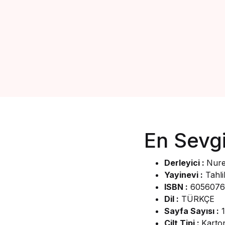
En Sevgi
Derleyici :
Nure
Yayinevi :
Tahlil
ISBN :
6056076
Dil :
TÜRKÇE
Sayfa Sayısı :
1
Cilt Tipi :
Karto