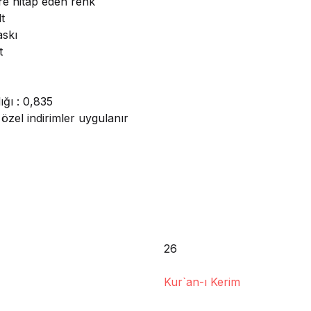
ere hitap eden renk
t
askı
t
ığı : 0,835
özel indirimler uygulanır
26
Kur`an-ı Kerim