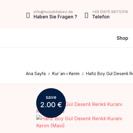
MENU
info@huzurkitabevi.de
+49 (0611) 98712319
Haben Sie Fragen ?
Telefon
Shop
Shop
Da
V
Über Uns
Di
Z
Impressum
Ana Sayfa
Kur`an-ı Kerim
Hafız Boy Gül Desenli R
AGB
save
Mein Konto
2.00
€
Kontakt