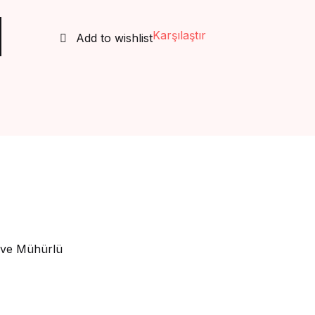
 adet
Create Account
Karşılaştır
Add to wishlist
ı ve Mühürlü