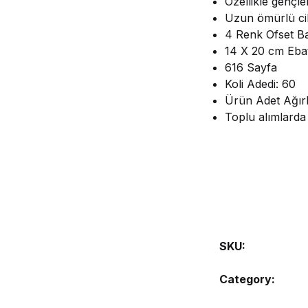
Özellikle gençl
Uzun ömürlü cil
4 Renk Ofset B
14 X 20 cm Eba
616 Sayfa
Koli Adedi: 60
Ürün Adet Ağırl
Toplu alımlarda 
SKU:
Category: