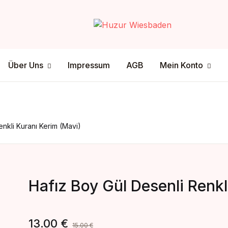
Your shop
Über Uns
Mein Konto
Über Uns
Impressum
AGB
Mein Konto
U
tenschutz
ersandmethode
sclamer
ahlungsmethode
P
enkli Kuranı Kerim (Mavi)
Hafız Boy Gül Desenli Renkl
13.00
€
15.00
€