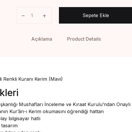
Hafız Boy Gül Desenli Renkli Kuranı Kerim (Mavi)
Sepete Ekle
Açıklama
Product Details
i Renkli Kuranı Kerim (Mavi)
kleri
Başkanlığı Mushafları İnceleme ve Kıraat Kurulu’ndan Onayl
anın Kur’ân-ı Kerim okumasını öğrendiği hattan
ay bilgisayar hatlı
 tasarım