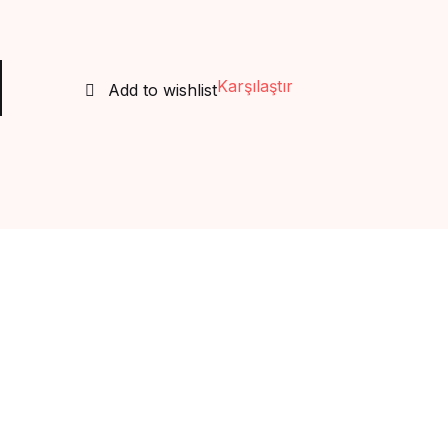
Create Account
esselam adet
Karşılaştır
Add to wishlist