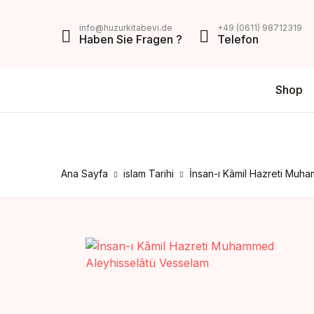
MENU
info@huzurkitabevi.de
+49 (0611) 98712319
Haben Sie Fragen ?
Telefon
Shop
Shop
Da
V
Über Uns
Di
Z
Impressum
Ana Sayfa
islam Tarihi
İnsan-ı Kâmil Hazreti Muh
AGB
Mein Konto
Kontakt