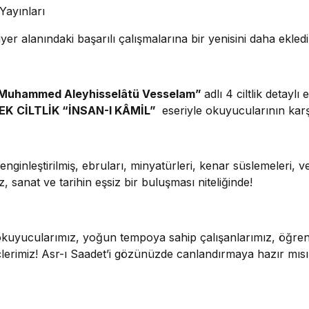
Yayınları
er alanındaki başarılı çalışmalarına bir yenisini daha ekledi
 Muhammed Aleyhisselâtü Vesselam”
adlı 4 ciltlik detayl
EK
CİLTLİK “İNSAN-I KÂMİL”
eseriyle okuyucularının karş
nginleştirilmiş, ebruları, minyatürleri, kenar süslemeleri, v
, sanat ve tarihin eşsiz bir buluşması niteliğinde!
 okuyucularımız, yoğun tempoya sahip çalışanlarımız, öğrenc
lerimiz! Asr-ı Saadet’i gözünüzde canlandırmaya hazır mısı