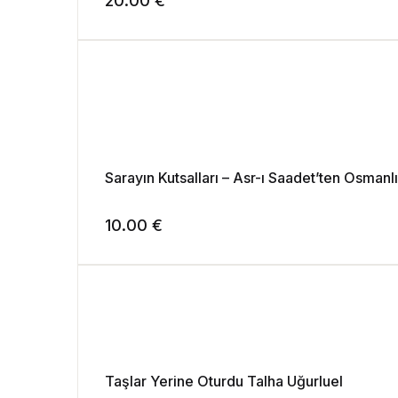
20.00
€
Sarayın Kutsalları – Asr-ı Saadet’ten Osmanl
10.00
€
Taşlar Yerine Oturdu Talha Uğurluel