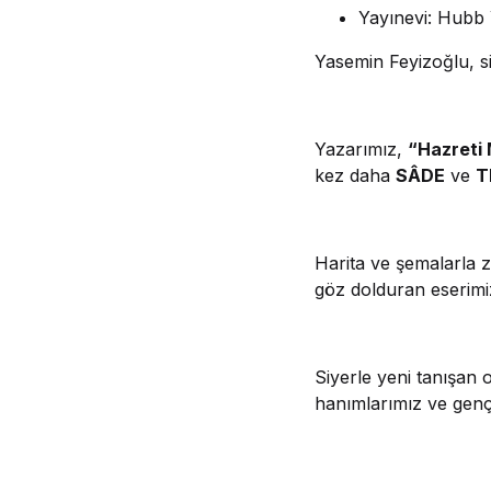
Yayınevi: Hubb 
Yasemin Feyizoğlu, siy
Yazarımız,
“Hazreti
kez daha
SÂDE
ve
T
Harita ve şemalarla ze
göz dolduran eserimiz
Siyerle yeni tanışan
hanımlarımız ve genç