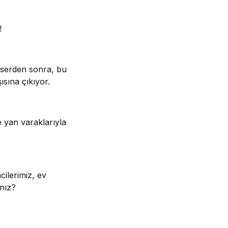
!
ı eserden sonra, bu
ısına çıkıyor.
e yan varaklarıyla
ilerimiz, ev
nız?