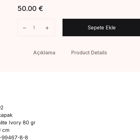
50.00
€
İnsan-ı Kâmil Hazreti Muhammed Aleyhisselâtü V
Sepete Ekle
Açıklama
Product Details
92
 kapak
alite Ivory 80 gr
3 cm
-99467-8-8