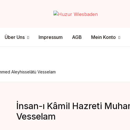
Your shop
Über Uns
Mein Konto
Über Uns
Impressum
AGB
Mein Konto
U
tenschutz
ersandmethode
sclamer
ahlungsmethode
P
ammed Aleyhisselâtü Vesselam
İnsan-ı Kâmil Hazreti Muh
Vesselam