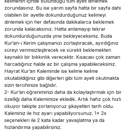
kelimenin içinde bulunduğu tüm ayeti dinlemek
zorundasınız. Bu ise yarım sayfa hatta bir sayfa dahi
olabilen bir ayette dokundurduğunuz kelimeyi
dinlemek için her defasında dakikalarca beklemek
zorunda kalacaksınız. Hatta anlamayıp tekrar
dokundurduğunuzda yine bekleyeceksiniz. Buda
Kur’an-ı Kerim çalışmanızı zorlaştıracak, ayırdığınız
süreyi verimsizleştirecek ve sürekli beklemekten
kaynaklı bir bıkkınlık verecektir. Kısacası çok zaman
harcadığınız halde az bir çalışma yapabileceksiniz.
Hayrat Kur’an Kaleminde ise kelime kelime
okutabildiğiniz gibi diğerleri gibi tüm ayeti okutmakta
sizin tercihinize bağlıdır.
2-
Kur’an öğreniminizi daha da kolaylaştırmak için bir
özelliği daha Kalemimize ekledik. Artık hafız çok hızlı
okuyor takipte zorlanıyoruz şikayetleri tarih oldu.
Kaleminiz ile hız ayarı yapabiliyorsunuz. 1x 2x
seçenekleri ile 2 kata kadar yavaşlatma ya da
hızlandırma yapabilirsiniz.