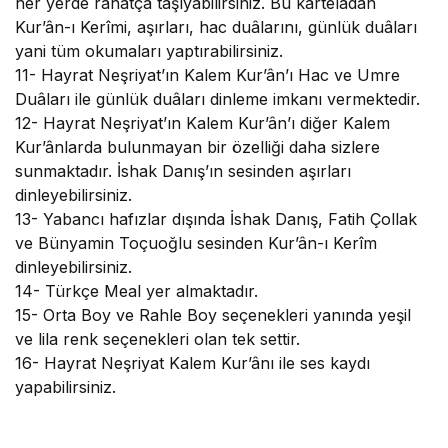
her yerde rahatça taşıyabilirsiniz. Bu karteladan
Kur’ân-ı Kerîmi, aşırları, hac duâlarını, günlük duâları
yani tüm okumaları yaptırabilirsiniz.
11-
Hayrat Neşriyat’ın Kalem Kur’ân’ı Hac ve Umre
Duâları ile günlük duâları dinleme imkanı vermektedir.
12-
Hayrat Neşriyat’ın Kalem Kur’ân’ı diğer Kalem
Kur’ânlarda bulunmayan bir özelliği daha sizlere
sunmaktadır. İshak Danış’ın sesinden aşırları
dinleyebilirsiniz.
13-
Yabancı hafızlar dışında İshak Danış, Fatih Çollak
ve Bünyamin Toçuoğlu sesinden Kur’ân-ı Kerîm
dinleyebilirsiniz.
14-
Türkçe Meal yer almaktadır.
15-
Orta Boy ve Rahle Boy seçenekleri yanında yeşil
ve lila renk seçenekleri olan tek settir.
16-
Hayrat Neşriyat Kalem Kur’ânı ile ses kaydı
yapabilirsiniz.