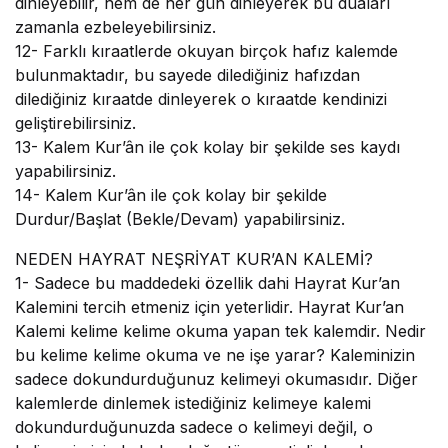
dinleyebilir, hem de her gün dinleyerek bu duâları
zamanla ezbeleyebilirsiniz.
12-
Farklı kıraatlerde okuyan birçok hafız kalemde
bulunmaktadır, bu sayede dilediğiniz hafızdan
dilediğiniz kıraatde dinleyerek o kıraatde kendinizi
geliştirebilirsiniz.
13-
Kalem Kur’ân ile çok kolay bir şekilde ses kaydı
yapabilirsiniz.
14-
Kalem Kur’ân ile çok kolay bir şekilde
Durdur/Başlat (Bekle/Devam) yapabilirsiniz.
NEDEN HAYRAT NEŞRİYAT KUR’AN KALEMİ?
1-
Sadece bu maddedeki özellik dahi Hayrat Kur’an
Kalemini tercih etmeniz için yeterlidir. Hayrat Kur’an
Kalemi kelime kelime okuma yapan tek kalemdir. Nedir
bu kelime kelime okuma ve ne işe yarar? Kaleminizin
sadece dokundurduğunuz kelimeyi okumasıdır. Diğer
kalemlerde dinlemek istediğiniz kelimeye kalemi
dokundurduğunuzda sadece o kelimeyi değil, o