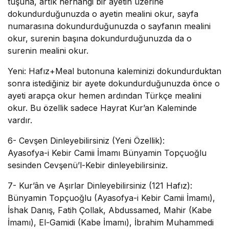
tuşuna, artık herhangi bir ayetin üzerine
dokundurduğunuzda o ayetin mealini okur, sayfa
numarasına dokundurduğunuzda o sayfanın mealini
okur, surenin başına dokundurduğunuzda da o
surenin mealini okur.
Yeni:
Hafız+Meal butonuna kaleminizi dokundurduktan
sonra istediğiniz bir ayete dokundurduğunuzda önce o
ayeti arapça okur hemen ardından Türkçe mealini
okur. Bu özellik sadece Hayrat Kur’an Kaleminde
vardır.
6- Cevşen Dinleyebilirsiniz (Yeni Özellik):
Ayasofya-i Kebir Camii İmamı Bünyamin Topçuoğlu
sesinden Cevşenü’l-Kebir dinleyebilirsiniz.
7- Kur’ân ve Aşırlar Dinleyebilirsiniz (121 Hafız):
Bünyamin Topçuoğlu (Ayasofya-i Kebir Camii İmamı),
İshak Danış, Fatih Çollak, Abdussamed, Mahir (Kabe
İmamı), El-Gamidi (Kabe İmamı), İbrahim Muhammedi