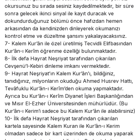
okursunuz bu sırada sesiniz kaydedilmektedir, bir süre
sonra gelecek ikinci sinyal ile kayıt duracak ve
dokundurduğunuz bölümü önce hafızdan hemen
arkasından da kendinizden dinleyerek okumanızı
kontrol etme ve düzeltme şansını yakalayacaksınız.
7-
Kalem Kur’ân ile özel üretilmiş Tecvidli Elifbasından
Kur’ân-ı Kerîm öğrenme özelliği bulunmaktadır.
8-
İlk defa Hayrat Neşriyat tarafından çıkarılan
Cevşenü’l-Kebiri dinleme imkanı vermektedir.
9-
Hayrat Neşriyat’ın Kalem Kur’ân’ı, bildiğiniz,
tanıdığınız, milyonların okuduğu Ahmed Husrev Hattı,
Tevâfuklu Kur’ân-ı Kerîm’den okuma yapmaktadır.
Ayrıca bu Kur’ân-ı Kerîm Diyanet İşleri Başkanlığından
ve Mısır El-Ezher Üniversitesinden mühürlüdür. (Bu
Kur’ân-ı Kerim’i sadece bu Kalem Kur’ân ile alabilirsiniz)
10-
İlk defa Hayrat Neşriyat tarafından çıkarılan
kartela sayesinde Kalem Kuran ile Kur’ân-ı Kerim
olmadan sadece bir kart üzerinden de okuma yaparak