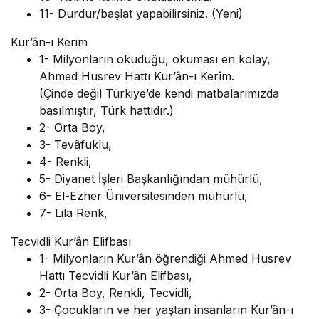
11- Durdur/başlat yapabilirsiniz. (Yeni)
Kur’ân-ı Kerim
1- Milyonların okuduğu, okuması en kolay,
Ahmed Husrev Hattı Kur’ân-ı Kerîm.
(Çinde değil Türkiye’de kendi matbalarımızda
basılmıştır, Türk hattıdır.)
2- Orta Boy,
3- Tevâfuklu,
4- Renkli,
5- Diyanet İşleri Başkanlığından mühürlü,
6- El-Ezher Üniversitesinden mühürlü,
7- Lila Renk,
Tecvidli Kur’ân Elifbası
1- Milyonların Kur’ân öğrendiği Ahmed Husrev
Hattı Tecvidli Kur’ân Elifbası,
2- Orta Boy, Renkli, Tecvidli,
3- Çocukların ve her yaştan insanların Kur’ân-ı