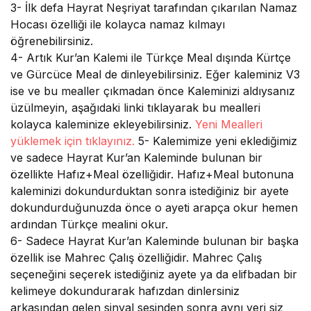
3-
İlk defa Hayrat Neşriyat tarafından çıkarılan Namaz
Hocası özelliği ile kolayca namaz kılmayı
öğrenebilirsiniz.
4-
Artık Kur’an Kalemi ile Türkçe Meal dışında Kürtçe
ve Gürcüce Meal de dinleyebilirsiniz. Eğer kaleminiz V3
ise ve bu mealler çıkmadan önce Kaleminizi aldıysanız
üzülmeyin, aşağıdaki linki tıklayarak bu mealleri
kolayca kaleminize ekleyebilirsiniz.
Yeni Mealleri
yüklemek için tıklayınız.
5-
Kalemimize yeni eklediğimiz
ve sadece Hayrat Kur’an Kaleminde bulunan bir
özellikte Hafız+Meal özelliğidir. Hafız+Meal butonuna
kaleminizi dokundurduktan sonra istediğiniz bir ayete
dokundurduğunuzda önce o ayeti arapça okur hemen
ardından Türkçe mealini okur.
6-
Sadece Hayrat Kur’an Kaleminde bulunan bir başka
özellik ise Mahrec Çalış özelliğidir. Mahrec Çalış
seçeneğini seçerek istediğiniz ayete ya da elifbadan bir
kelimeye dokundurarak hafızdan dinlersiniz
arkasından gelen sinyal sesinden sonra aynı yeri siz