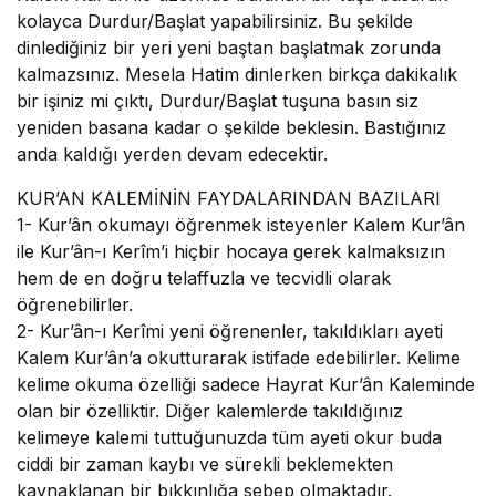
kolayca Durdur/Başlat yapabilirsiniz. Bu şekilde
dinlediğiniz bir yeri yeni baştan başlatmak zorunda
kalmazsınız. Mesela Hatim dinlerken birkça dakikalık
bir işiniz mi çıktı, Durdur/Başlat tuşuna basın siz
yeniden basana kadar o şekilde beklesin. Bastığınız
anda kaldığı yerden devam edecektir.
KUR’AN KALEMİNİN FAYDALARINDAN BAZILARI
1-
Kur’ân okumayı öğrenmek isteyenler Kalem Kur’ân
ile Kur’ân-ı Kerîm’i hiçbir hocaya gerek kalmaksızın
hem de en doğru telaffuzla ve tecvidli olarak
öğrenebilirler.
2-
Kur’ân-ı Kerîmi yeni öğrenenler, takıldıkları ayeti
Kalem Kur’ân’a okutturarak istifade edebilirler. Kelime
kelime okuma özelliği sadece Hayrat Kur’ân Kaleminde
olan bir özelliktir. Diğer kalemlerde takıldığınız
kelimeye kalemi tuttuğunuzda tüm ayeti okur buda
ciddi bir zaman kaybı ve sürekli beklemekten
kaynaklanan bir bıkkınlığa sebep olmaktadır.