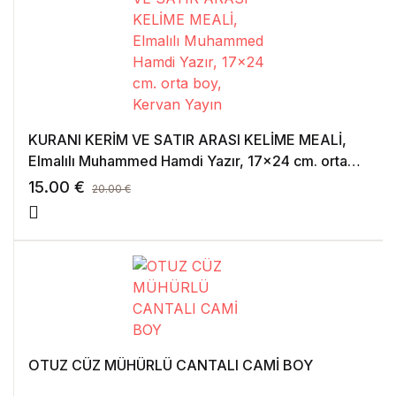
KURANI KERİM VE SATIR ARASI KELİME MEALİ,
Elmalılı Muhammed Hamdi Yazır, 17×24 cm. orta
boy, Kervan Yayın
15.00
€
20.00
€
OTUZ CÜZ MÜHÜRLÜ CANTALI CAMİ BOY