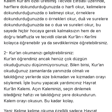
Kalem Kur’ânı özel üretilmiş Tecvidli Elifbası üzerinde,
harflere dokundurduğunuzda o harfi okur, kelimelere
dokundurduğunuzda o kelimeyi okur, örneklere
dokundurduğunuzda o örnekleri okur, duâ ve surelere
dokundurduğunuzda ise o dua ve sureleri okur, bu
sayede hiçbir hocaya gerek kalmaksızın hem de en
doğru telaffuzla ve tecvidli olarak Kur’ân-ı Kerîmi
kolayca öğrenebilir ya da sevdiklerinize öğretebilirsiniz.
2- Kur’an okumanızı geliştirebilirsiniz:
Kur’an öğrendiniz ancak henüz çok düzgün
okuduğunuzu düşünmüyorsunuz. Bilen birisi, Kur’an
okuduğunuz zamanlarda yanınızda olmalı ve
takıldığınız yerlerde size bıkmadan ve kızmadan orayı
söylemeli. İşte bunu yapacak yardımcınız Hayrat
Kur’ân Kalemi. Açın Kaleminizi, seçin dinlemek
istediğiniz hafızı ve takıldığınız yere dokundurun.
Kalem orayı okusun. Bu kadar kolay.
Yeni:
Kelime kelime okuma özelliği sadece Hayrat