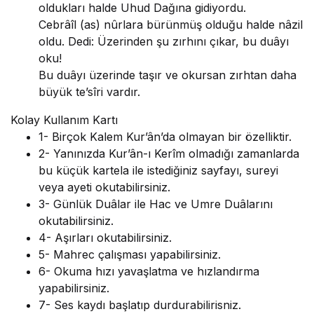
oldukları halde Uhud Dağına gidiyordu.
Cebrâîl (as) nûrlara bürünmüş olduğu halde nâzil
oldu. Dedi: Üzerinden şu zırhını çıkar, bu duâyı
oku!
Bu duâyı üzerinde taşır ve okursan zırhtan daha
büyük te’sîri vardır.
Kolay Kullanım Kartı
1- Birçok Kalem Kur’ân’da olmayan bir özelliktir.
2- Yanınızda Kur’ân-ı Kerîm olmadığı zamanlarda
bu küçük kartela ile istediğiniz sayfayı, sureyi
veya ayeti okutabilirsiniz.
3- Günlük Duâlar ile Hac ve Umre Duâlarını
okutabilirsiniz.
4- Aşırları okutabilirsiniz.
5- Mahrec çalışması yapabilirsiniz.
6- Okuma hızı yavaşlatma ve hızlandırma
yapabilirsiniz.
7- Ses kaydı başlatıp durdurabilirisniz.