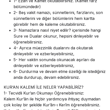
1- Ezan ve Kamet okutabilirsiniz. (Kamet farz
bölümündedir)
2- Beş vakit namazı, sünnetlerini, farzlarını, son
sünnetlerini ve diğer bölümlerini hem kartta
görebilir hem de kaleme okutabilirsiniz.
3- Namazlara nasıl niyet edilir? içerisinde hangi
Sure ve Dualar okunur, hepsini dinleyebilir ve
öğrenebilirsiniz.
4- Ayrıca müezzinlik dualarını da okutarak
dinleyebilir ve ezberleyebilirsiniz,
5- Her vaktin sonunda okunacak aşırları da
dinleyebilir ve ezberleyebilirsiniz,
6- Durdurma ve devam etme özelliği ile istediğiniz
anda durdurup, devam edebilirsiniz.
KUR’AN KALEMİ İLE NELER YAPABİLİRİZ?
1- Tecvidli Kur’an Okumayı Öğrenebilirsiniz:
Kalem Kur’ân ile hiçbir yardımcıya ihtiyaç duymadan
çok kolay bir şekilde Kur’ân-ı Kerîm öğrenebilirsiniz.