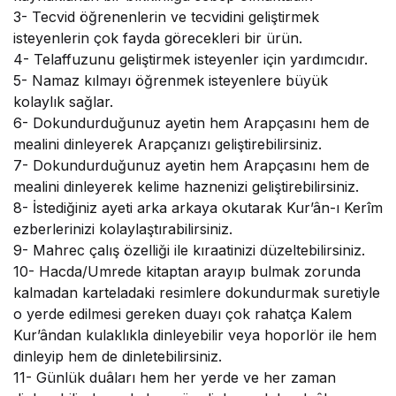
3-
Tecvid öğrenenlerin ve tecvidini geliştirmek
isteyenlerin çok fayda görecekleri bir ürün.
4-
Telaffuzunu geliştirmek isteyenler için yardımcıdır.
5-
Namaz kılmayı öğrenmek isteyenlere büyük
kolaylık sağlar.
6-
Dokundurduğunuz ayetin hem Arapçasını hem de
mealini dinleyerek Arapçanızı geliştirebilirsiniz.
7-
Dokundurduğunuz ayetin hem Arapçasını hem de
mealini dinleyerek kelime haznenizi geliştirebilirsiniz.
8-
İstediğiniz ayeti arka arkaya okutarak Kur’ân-ı Kerîm
ezberlerinizi kolaylaştırabilirsiniz.
9-
Mahrec çalış özelliği ile kıraatinizi düzeltebilirsiniz.
10-
Hacda/Umrede kitaptan arayıp bulmak zorunda
kalmadan karteladaki resimlere dokundurmak suretiyle
o yerde edilmesi gereken duayı çok rahatça Kalem
Kur’ândan kulaklıkla dinleyebilir veya hoporlör ile hem
dinleyip hem de dinletebilirsiniz.
11-
Günlük duâları hem her yerde ve her zaman