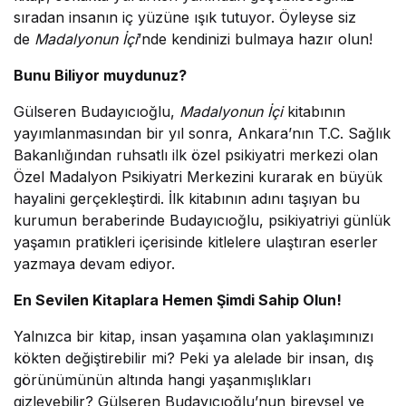
sıradan insanın iç yüzüne ışık tutuyor. Öyleyse siz
de
Madalyonun İçi
’nde kendinizi bulmaya hazır olun!
Bunu Biliyor muydunuz?
Gülseren Budayıcıoğlu,
Madalyonun İçi
kitabının
yayımlanmasından bir yıl sonra, Ankara’nın T.C. Sağlık
Bakanlığından ruhsatlı ilk özel psikiyatri merkezi olan
Özel Madalyon Psikiyatri Merkezini kurarak en büyük
hayalini gerçekleştirdi. İlk kitabının adını taşıyan bu
kurumun beraberinde Budayıcıoğlu, psikiyatriyi günlük
yaşamın pratikleri içerisinde kitlelere ulaştıran eserler
yazmaya devam ediyor.
En Sevilen Kitaplara Hemen Şimdi Sahip Olun!
Yalnızca bir kitap, insan yaşamına olan yaklaşımınızı
kökten değiştirebilir mi? Peki ya alelade bir insan, dış
görünümünün altında hangi yaşanmışlıkları
gizleyebilir? Gülseren Budayıcıoğlu’nun bireysel ve