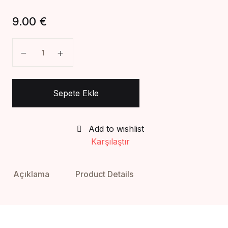
Create Account
9.00
€
Madalyonun İçi adet
Sepete Ekle
Add to wishlist
Karşılaştır
Açıklama
Product Details