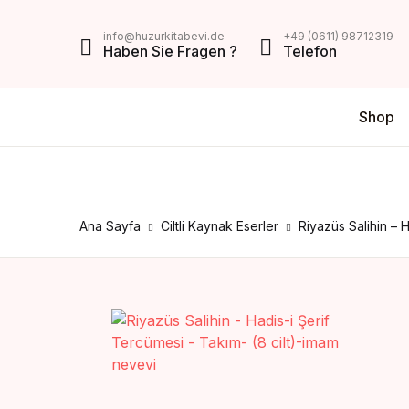
MENU
info@huzurkitabevi.de
+49 (0611) 98712319
Haben Sie Fragen ?
Telefon
Shop
Shop
Da
V
Über Uns
Di
Z
Impressum
Ana Sayfa
Ciltli Kaynak Eserler
Riyazüs Salihin – 
AGB
Mein Konto
Kontakt