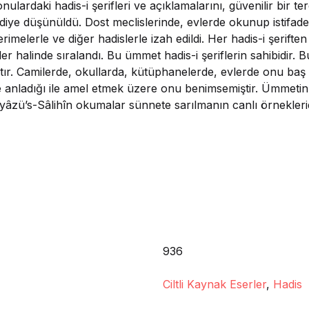
konulardaki hadis-i şerifleri ve açıklamalarını, güvenilir bir 
 diye düşünüldü. Dost meclislerinde, evlerde okunup istifade e
-i kerimelerle ve diğer hadislerle izah edildi. Her hadis-i şerift
r halinde sıralandı. Bu ümmet hadis-i şeriflerin sahibidir. B
ştır. Camilerde, okullarda, kütüphanelerde, evlerde onu baş t
nladığı ile amel etmek üzere onu benimsemiştir. Ümmetin it
iyâzü’s-Sâlihîn okumalar sünnete sarılmanın canlı örneklerid
936
Ciltli Kaynak Eserler
,
Hadis