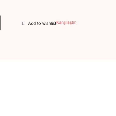
Create Account
 (8 cilt)-imam nevevi adet
Karşılaştır
Add to wishlist