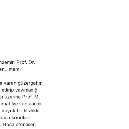
ndemir, Prof. Dr.
en, İmam-ı
ine varan güzergahın
ettirip yayınladığı
sı üzerine Prof. M.
tpenâhîye sunulacak
üyük bir titizlikle
lupla konuları
i. Hoca efendiler,