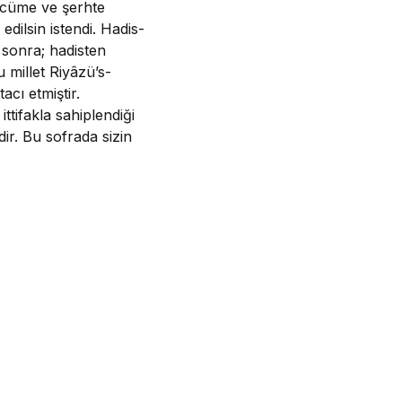
tercüme ve şerhte
dilsin istendi. Hadis-
en sonra; hadisten
u millet Riyâzü’s-
acı etmiştir.
tifakla sahiplendiği
ir. Bu sofrada sizin