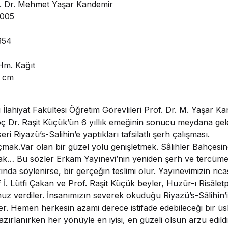
. Dr. Mehmet Yaşar Kandemir
6005
354
 Hm. Kağıt
4 cm
İlahiyat Fakültesi Öğretim Görevlileri Prof. Dr. M. Yaşar Ka
oç Dr. Raşit Küçük’ün 6 yıllık emeğinin sonucu meydana gel
i Riyazü’s-Salihin’e yaptıkları tafsilatlı şerh çalışması.
açmak.Var olan bir güzel yolu genişletmek. Sâlihler Bahçes
ırmak… Bu sözler Erkam Yayınevi’nin yeniden şerh ve tercüme 
ında söylenirse, bir gerçeğin teslimi olur. Yayınevimizin rica
 İ. Lütfi Çakan ve Prof. Raşit Küçük beyler, Huzûr-ı Risâle
z verdiler. İnsanımızın severek okuduğu Riyazü’s-Sâlihîn’i b
er. Hemen herkesin azami derece istifade edebileceği bir üs
azırlanırken her yönüyle en iyisi, en güzeli olsun arzu edild