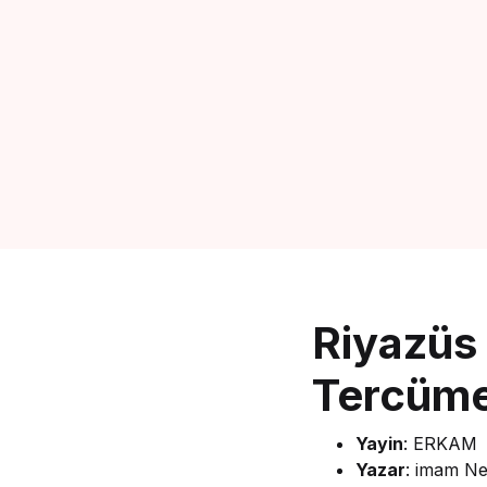
Riyazüs 
Tercümes
Yayin
: ERKAM
Yazar
: imam Ne