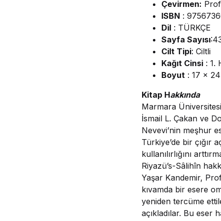
Çevirmen:
Prof
ISBN
: 975673
Dil
: TÜRKÇE
Sayfa Sayısı
:4
Cilt Tipi
: Ciltli
Kağıt Cinsi
: 1.
Boyut
: 17 x 2
Kitap H
akkında
Marmara Üniversitesi 
İsmail L. Çakan ve D
Nevevi’nin meşhur eser
Türkiye’de bir çığır 
kullanılırlığını artt
Riyazü’s-Sâlihîn hakk
Yaşar Kandemir, Prof
kıvamda bir esere omu
yeniden tercüme ettil
açıkladılar. Bu eser h