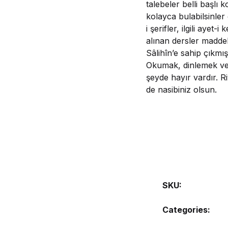
talebeler belli başlı 
kolayca bulabilsinler
i şerifler, ilgili ayet
alınan dersler maddele
Sâlihîn’e sahip çıkmı
Okumak, dinlemek ve a
şeyde hayır vardır. R
de nasibiniz olsun.
SKU:
Categories: