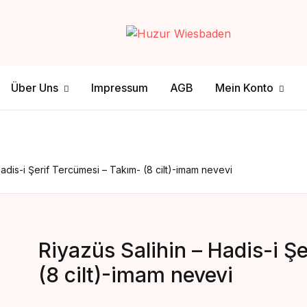
Your shop
Über Uns
Mein Konto
Über Uns
Impressum
AGB
Mein Konto
U
tenschutz
ersandmethode
sclamer
ahlungsmethode
P
Hadis-i Şerif Tercümesi – Takım- (8 cilt)-imam nevevi
Riyazüs Salihin – Hadis-i Ş
(8 cilt)-imam nevevi