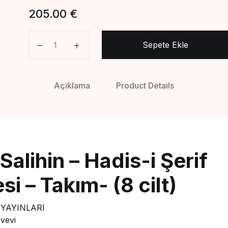
205.00
€
Riyazüs Salihin - Hadis-i Şerif Tercümesi - Takım-
Sepete Ekle
Açıklama
Product Details
Salihin – Hadis-i Şerif
i – Takım- (8 cilt)
 YAYINLARI
vevi