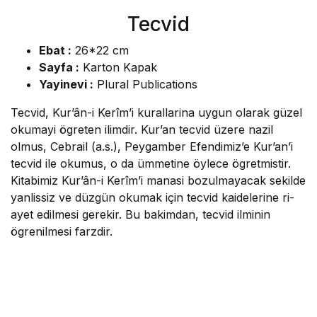
Tecvid
Ebat :
26*22 cm
Sayfa :
Karton Kapak
Yayinevi :
Plural Publications
Tecvid, Kur’ân-i Kerîm’i kurallarina uy­gun olarak güzel
okumayi ögreten ilimdir. Kur’an tecvid üzere nazil
olmus, Cebrail (a.s.), Peygamber Efendimiz’e Kur’an’i
tecvid ile okumus, o da ümmetine öylece ögretmistir.
Kitabimiz Kur’ân-i Kerîm’i manasi bozulmayacak sekilde
yanlissiz ve düzgün okumak için tecvid kaidelerine ri­
ayet edilmesi gerekir. Bu bakimdan, tecvid ilminin
ögrenilmesi farzdir.