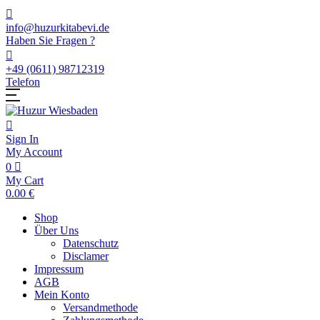
info@huzurkitabevi.de
Haben Sie Fragen ?
+49 (0611) 98712319
Telefon
Sign In
My Account
0
My Cart
0.00
€
Shop
Über Uns
Datenschutz
Disclamer
Impressum
AGB
Mein Konto
Versandmethode