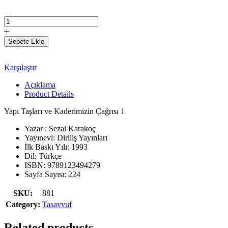
Yapı
Taşları
ve
Sepete Ekle
Kaderimizin
Çağrısı
1
Karşılaştır
adet
Açıklama
Product Details
Yapı Taşları ve Kaderimizin Çağrısı 1
Yazar : Sezai Karakoç
Yayınevi: Diriliş Yayınları
İlk Baskı Yılı:
1993
Dil:
Türkçe
ISBN:
9789123494279
Sayfa Sayısı: 224
SKU:
881
Category:
Tasavvuf
Related products