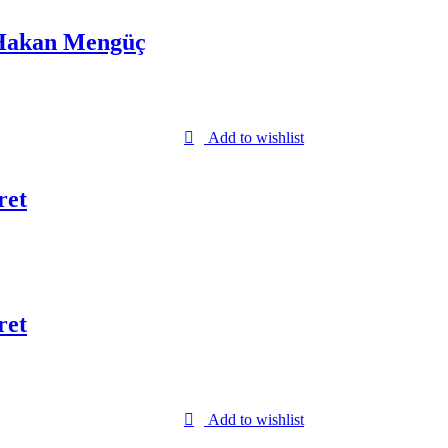
 Hakan Mengüç
Add to wishlist
ret
ret
Add to wishlist