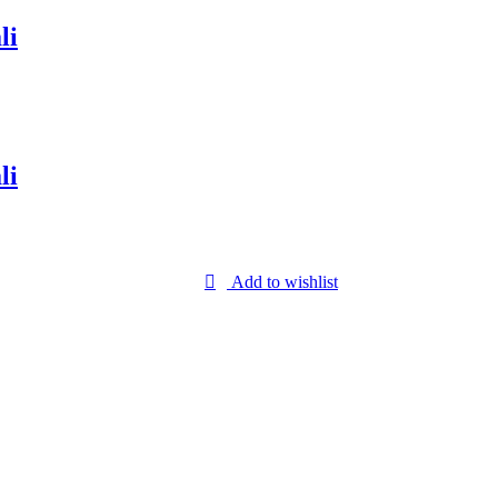
li
li
Add to wishlist