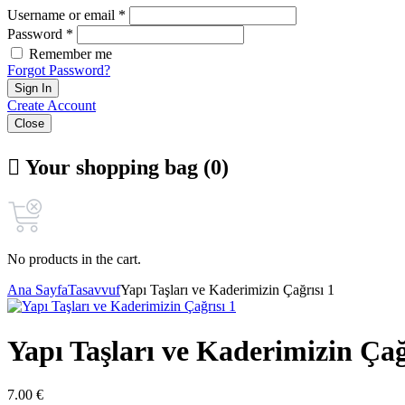
Username or email *
Password *
Remember me
Forgot Password?
Sign In
Create Account
Close
Your shopping bag (0)
No products in the cart.
Ana Sayfa
Tasavvuf
Yapı Taşları ve Kaderimizin Çağrısı 1
Yapı Taşları ve Kaderimizin Çağ
7.00
€