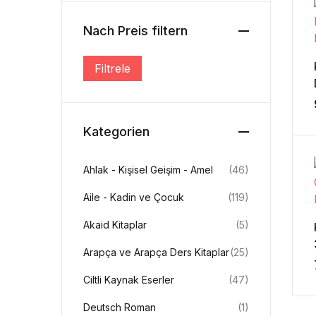
Nach Preis filtern
Filtrele
En düşük fiyat
En yüksek fiyat
Kategorien
Ahlak - Kişisel Geişim - Amel
(46)
Aile - Kadin ve Çocuk
(119)
Akaid Kitaplar
(5)
Arapça ve Arapça Ders Kitaplar
(25)
Ciltli Kaynak Eserler
(47)
Deutsch Roman
(1)