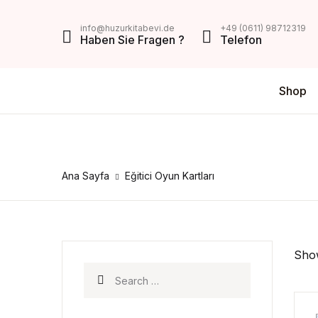
MENU
info@huzurkitabevi.de
+49 (0611) 98712319
Haben Sie Fragen ?
Telefon
Shop
Shop
Da
V
Über Uns
Di
Z
Impressum
Ana Sayfa
Eğitici Oyun Kartları
AGB
Mein Konto
Show
Kontakt
Search for: