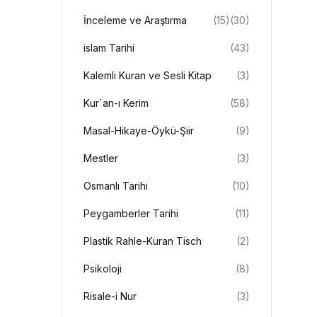
İnceleme ve Araştırma
(15)
(30)
islam Tarihi
(43)
Kalemli Kuran ve Sesli Kitap
(3)
Kur`an-ı Kerim
(58)
Masal-Hikaye-Öykü-Şiir
(9)
Mestler
(3)
Osmanlı Tarihi
(10)
Peygamberler Tarihi
(11)
Plastik Rahle-Kuran Tisch
(2)
Psikoloji
(8)
Risale-i Nur
(3)