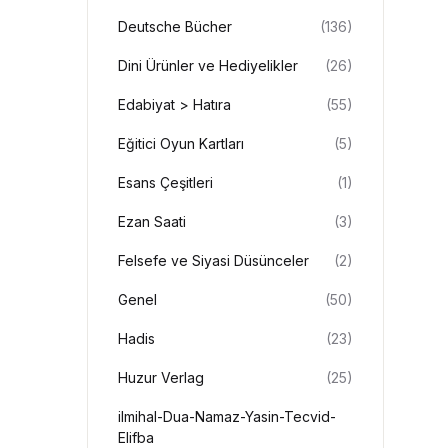
Deutsche Bücher
(136)
Dini Ürünler ve Hediyelikler
(26)
Edabiyat > Hatıra
(55)
Eğitici Oyun Kartları
(5)
Esans Çeşitleri
(1)
Ezan Saati
(3)
Felsefe ve Siyasi Düsünceler
(2)
Genel
(50)
Hadis
(23)
Huzur Verlag
(25)
ilmihal-Dua-Namaz-Yasin-Tecvid-
Elifba