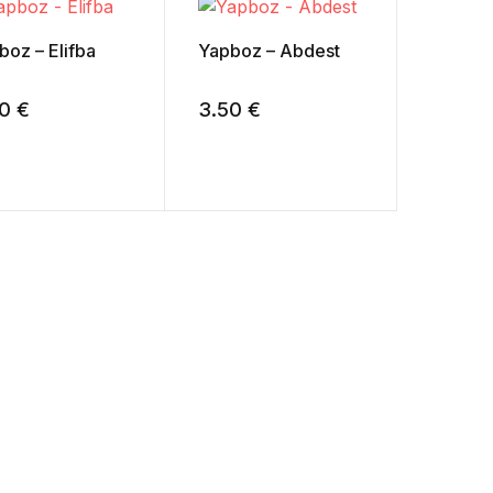
boz – Elifba
Create Account
Yapboz – Abdest
50
€
3.50
€