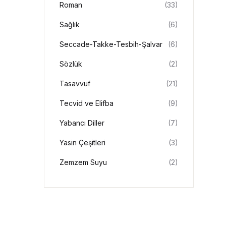
Roman
(33)
Sağlık
(6)
Seccade-Takke-Tesbih-Şalvar
(6)
Sözlük
(2)
Tasavvuf
(21)
Tecvid ve Elifba
(9)
Yabancı Diller
(7)
Yasin Çeşitleri
(3)
Zemzem Suyu
(2)