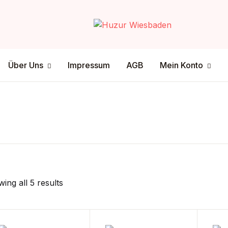
Your shop
Über Uns
Mein Konto
Über Uns
Impressum
AGB
Mein Konto
U
tenschutz
ersandmethode
sclamer
ahlungsmethode
P
ing all 5 results