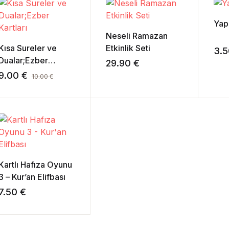
Yap
Neseli Ramazan
Kısa Sureler ve
Etkinlik Seti
3.
Dualar;Ezber
29.90
€
Kartları
9.00
€
10.00
€
Kartlı Hafıza Oyunu
3 – Kur’an Elifbası
7.50
€