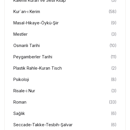
Kalemli Kuran ve Sesli Kitap
(3)
Kur`an-ı Kerim
(58)
Masal-Hikaye-Öykü-Şiir
(9)
Mestler
(3)
Osmanlı Tarihi
(10)
Peygamberler Tarihi
(11)
Plastik Rahle-Kuran Tisch
(2)
Psikoloji
(8)
Risale-i Nur
(3)
Roman
(33)
Sağlık
(6)
Seccade-Takke-Tesbih-Şalvar
(6)