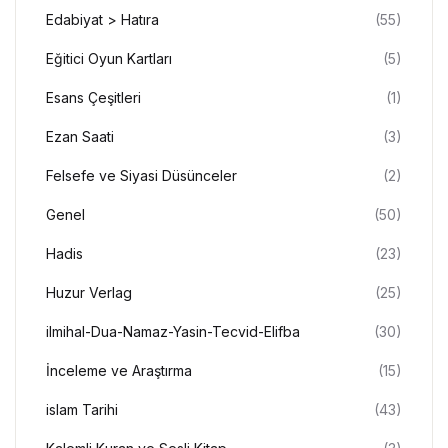
Edabiyat > Hatıra
(55)
Eğitici Oyun Kartları
(5)
Esans Çeşitleri
(1)
Ezan Saati
(3)
Felsefe ve Siyasi Düsünceler
(2)
Genel
(50)
Hadis
(23)
Huzur Verlag
(25)
ilmihal-Dua-Namaz-Yasin-Tecvid-Elifba
(30)
İnceleme ve Araştırma
(15)
islam Tarihi
(43)