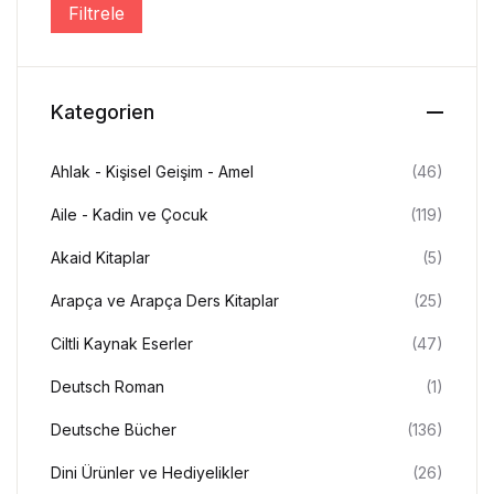
Filtrele
En düşük fiyat
En yüksek fiyat
Create Account
Kategorien
Ahlak - Kişisel Geişim - Amel
(46)
Aile - Kadin ve Çocuk
(119)
Akaid Kitaplar
(5)
Arapça ve Arapça Ders Kitaplar
(25)
Ciltli Kaynak Eserler
(47)
Deutsch Roman
(1)
Deutsche Bücher
(136)
Dini Ürünler ve Hediyelikler
(26)