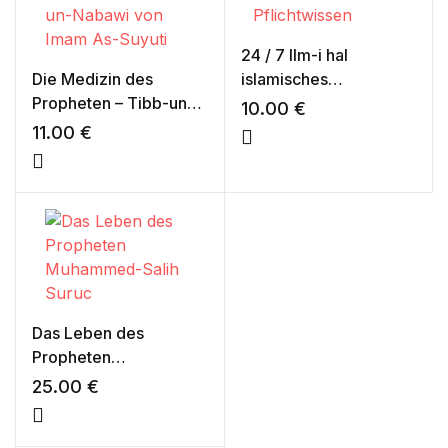
24 / 7 Ilm-i hal
Die Medizin des
islamisches
Propheten – Tibb-un-
Pflichtwissen
10.00
€
Nabawi von Imam As-
11.00
€
Suyuti
Das Leben des
Propheten
Muhammed-Salih
25.00
€
Suruc