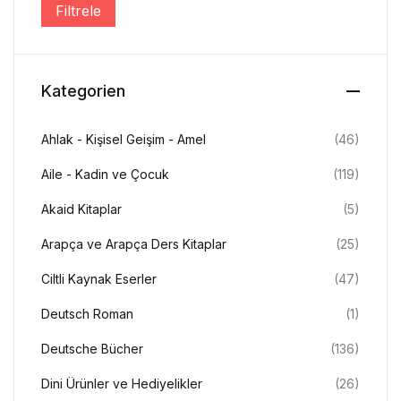
Filtrele
En düşük fiyat
En yüksek fiyat
Create Account
Kategorien
Ahlak - Kişisel Geişim - Amel
(46)
Aile - Kadin ve Çocuk
(119)
Akaid Kitaplar
(5)
Arapça ve Arapça Ders Kitaplar
(25)
Ciltli Kaynak Eserler
(47)
Deutsch Roman
(1)
Deutsche Bücher
(136)
Dini Ürünler ve Hediyelikler
(26)