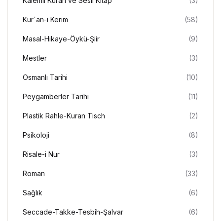
Kalemli Kuran ve Sesli Kitap
(3)
Kur`an-ı Kerim
(58)
Masal-Hikaye-Öykü-Şiir
(9)
Mestler
(3)
Osmanlı Tarihi
(10)
Peygamberler Tarihi
(11)
Plastik Rahle-Kuran Tisch
(2)
Psikoloji
(8)
Risale-i Nur
(3)
Roman
(33)
Sağlık
(6)
Seccade-Takke-Tesbih-Şalvar
(6)