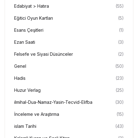
Edabiyat > Hatıra
(55)
Eğitici Oyun Kartları
(5)
Esans Çeşitleri
(1)
Ezan Saati
(3)
Felsefe ve Siyasi Düsünceler
(2)
Genel
(50)
Hadis
(23)
Huzur Verlag
(25)
ilmihal-Dua-Namaz-Yasin-Tecvid-Elifba
(30)
İnceleme ve Araştırma
(15)
islam Tarihi
(43)