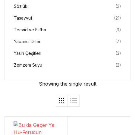
Sözlük
(2)
Tasavvuf
(21)
Tecvid ve Elifba
(9)
Yabancı Diller
(7)
Yasin Çeşitleri
(3)
Zemzem Suyu
(2)
Showing the single result