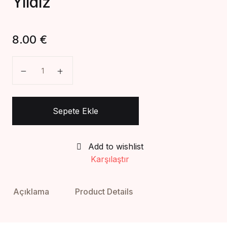
Yıldız
Create Account
8.00
€
Aşk 5 Vakittir-Mehmet Yıldız adet
Sepete Ekle
Add to wishlist
Karşılaştır
Açıklama
Product Details