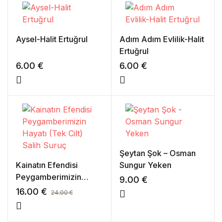
Aysel-Halit Ertuğrul
Adım Adım Evlilik-Halit
Ertuğrul
6.00
€
6.00
€
Şeytan Şok – Osman
Kainatın Efendisi
Sungur Yeken
Peygamberimizin
9.00
€
Hayatı (Tek Cilt) Salih
16.00
€
24.00
€
Suruç