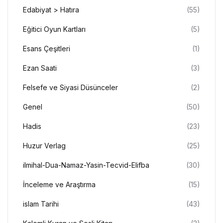
Edabiyat > Hatıra
(55)
Eğitici Oyun Kartları
(5)
Esans Çeşitleri
(1)
Ezan Saati
(3)
Felsefe ve Siyasi Düsünceler
(2)
Genel
(50)
Hadis
(23)
Huzur Verlag
(25)
ilmihal-Dua-Namaz-Yasin-Tecvid-Elifba
(30)
İnceleme ve Araştırma
(15)
islam Tarihi
(43)