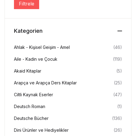
Filtrele
En düşük fiyat
En yüksek fiyat
Create Account
Kategorien
Ahlak - Kişisel Geişim - Amel
(46)
Aile - Kadin ve Çocuk
(119)
Akaid Kitaplar
(5)
Arapça ve Arapça Ders Kitaplar
(25)
Ciltli Kaynak Eserler
(47)
Deutsch Roman
(1)
Deutsche Bücher
(136)
Dini Ürünler ve Hediyelikler
(26)