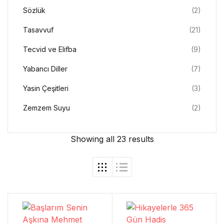
Sözlük
(2)
Tasavvuf
(21)
Tecvid ve Elifba
(9)
Yabancı Diller
(7)
Yasin Çeşitleri
(3)
Zemzem Suyu
(2)
Showing all 23 results