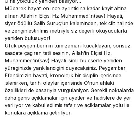
O’na yolculuk yeniden basliyor…
Mübarek hayati en ince ayrintisina kadar kayit altina
alinan Allah’in Elçisi Hz Muhammed’in(sav) Hayati,
siyer ödüllü Salih Suruç’un kaleminden, tek cilt halinde
ve zenginlestirilmis metniyle siz degerli okuyucularla
yeniden bulusuyor!
Ufuk peygamberinin tüm zamani kucaklayan, sonsuz
saadete çagiran tatli sesinin, Allah’in Elçisi Hz.
Muhammed’in(sav) Hayati isimli bu eserle yeniden
yüreginizde yankilandigini duyacaksiniz. Peygamber
Efendimizin hayati, kronolojik bir disiplin içerisinde
islenirken, tarihi olaylar içerisinde O’nun ahlakî
özellikleri de basariyla vurgulaniyor. Gerekli noktalarda
daha genis açiklamalar için ayetler ve hadislere de yer
veriliyor ve kabul edilmis tefsir ve açiklamalar yolu ile
konulara açiklama getiriliyor.