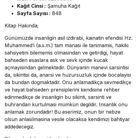
Kağıt Cinsi :
Şamuha Kağıt
Sayfa Sayısı :
848
Kitap Hakında;
Günümüzde insanligin asil izdirabi, kainatin efendisi Hz.
Muhammed’i (a.s.m.) tam manasi ile tanimamis, hakiki
sahsiyetini bilememis olmasindan ve getirdigi, hayat
bahseden esaslara ask ve sevk içinde kucak
açmayisindan gelmektedir. Dünyanin manevi sarsintisi
da, sikintisi da, anarsi ve huzursuzluk içinde bocalayisi
da bundan dogmaktadir. Onu anlamadikça sevmedikçe
ve hayat bahseden prensiplerini kendisine rehber
edinmedikçe de insanligin bu sikinti, sarsinti ve
buhrandan kurtulmasi mümkün degildir. Insanlik onu
anlamak zorundadir! Bu eserimiz, onun bir nebze
olsun anlasilmasina vesile olacaksa kendimizi bahtiyar
addedecegiz.