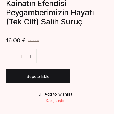
Kainatın Efendisi
Create Account
Peygamberimizin Hayatı
(Tek Cilt) Salih Suruç
16.00
€
24.00
€
Kainatın Efendisi Peygamberimizin Hayatı (Tek Cilt) S
Sepete Ekle
Add to wishlist
Karşılaştır