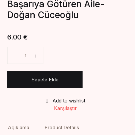
Başarıya Götüren Aile-
Create Account
Doğan Cüceoğlu
6.00
€
Başarıya Götüren Aile-Doğan Cüceoğlu adet
Sepete Ekle
Add to wishlist
Karşılaştır
Açıklama
Product Details