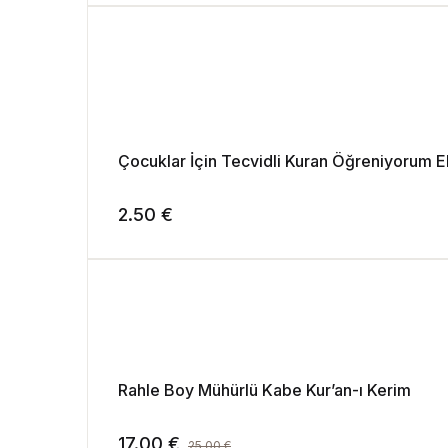
Çocuklar İçin Tecvidli Kuran Öğreniyorum E
2.50
€
Rahle Boy Mühürlü Kabe Kur’an-ı Kerim
17.00
€
25.00
€