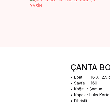
ÇANTA BOY
• Ebat : 16 X 12,5
• Sayfa : 160
• Kağıt : Şamua
• Kapak : Lüks Karto
• Fihristli