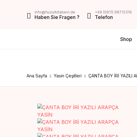
MENU
info@huzurkitabevi.de
+49 (0611) 98712319
Haben Sie Fragen ?
Telefon
Shop
Shop
Da
V
Über Uns
Di
Z
Impressum
Ana Sayfa
Yasin Çeşitleri
ÇANTA BOY İRİ YAZILI 
AGB
Mein Konto
Kontakt