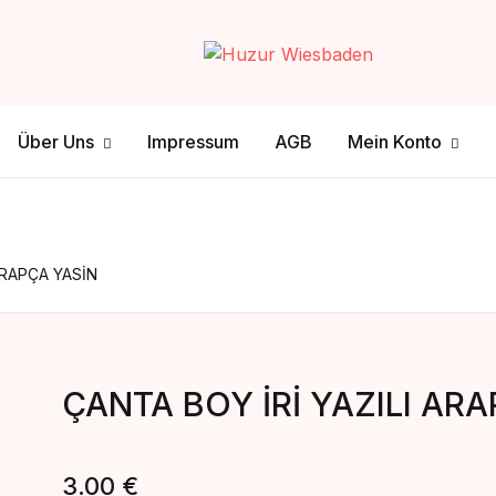
Your shop
Über Uns
Mein Konto
Über Uns
Impressum
AGB
Mein Konto
U
tenschutz
ersandmethode
sclamer
ahlungsmethode
P
ARAPÇA YASİN
ÇANTA BOY İRİ YAZILI AR
3.00
€