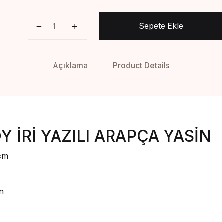
ÇANTA BOY İRİ YAZILI ARAPÇA YASİN adet
Sepete Ekle
Açıklama
Product Details
 İRİ YAZILI ARAPÇA YASİN
 cm
n