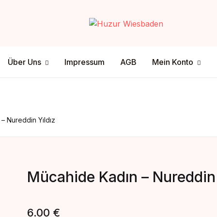
Your shop
Über Uns
Mein Konto
Über Uns
Impressum
AGB
Mein Konto
U
tenschutz
ersandmethode
sclamer
ahlungsmethode
P
– Nureddin Yıldız
Mücahide Kadın – Nureddin 
6.00
€