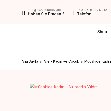
MENU
info@huzurkitabevi.de
+49 (0611) 98712319
Haben Sie Fragen ?
Telefon
Shop
Shop
Da
V
Über Uns
Di
Z
Impressum
Ana Sayfa
Aile - Kadin ve Çocuk
Mücahide Kadın 
AGB
Mein Konto
Kontakt