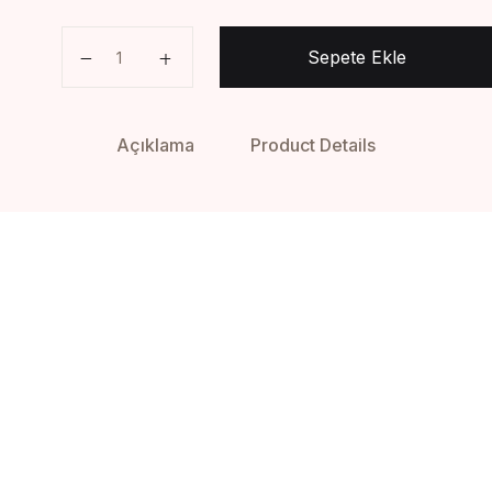
Mücahide Kadın - Nureddin Yıldız adet
Sepete Ekle
Açıklama
Product Details