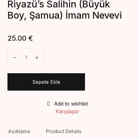
Riyazü’s Salihin (Büyük
Create Account
Boy, Şamua) İmam Nevevi
25.00
€
Riyazü's Salihin (Büyük Boy, Şamua) İmam Nevevi ad
Sepete Ekle
Add to wishlist
Karşılaştır
Açıklama
Product Details