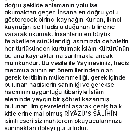
doğru şekilde anlamanın yolu ise
okumaktan geçer. İnsana en doğru yolu
gösterecek birinci kaynağın Kur’an, ikinci
kaynağın ise Hadis olduğunun bilincine
vararak okumak. İnsanların en büyük
felaketlere sürüklendiği asrımızda cehaletin
her türlüsünden kurtulmak İslâm Kültürünün
bu ana kaynaklarına sarılmakla ancak
mümkündür. Bu vesile ile Yayınevimiz, hadis
mecmualarının en önemlilerinden olan
gerek tertibinin mükemmelliği, gerek içinde
bulunan hadislerin sahihliği ve gerekse
hacminin uygunluğu itibariyle İslâm
aleminde yaygın bir şöhret kazanmış
bulunan ilim çevrelerini aşarak geniş halk
kitlelerine mal olmuş RİYÂZÜ’S SÂLİHÎN
isimli eseri siz muhterem okuyucularımıza
sunmaktan dolayı gururludur.