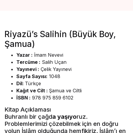
Riyazü’s Salihin (Büyük Boy,
Şamua)
Yazar :
İmam Nevevi
Tercüme :
Salih Uçan
Yayınevi :
Çelik Yayınevi
Sayfa Sayısı:
1048
Dil:
Türkçe
Kağıt ve Cilt :
Şamua ve Ciltli
İSBN :
978 975 859 6102
Kitap Açıklaması
Buhranlı bir çağd
a yaşıyo
ruz.
Problemlerimizi çözebilmek için en doğru
yolun İslâm olduğunda hemfikiriz. İslâm’ı en