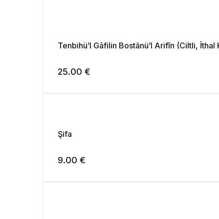
Tenbihü’l Gâfilin Bostânü’l Arifîn (Ciltli, İt
25.00
€
Şifa
9.00
€