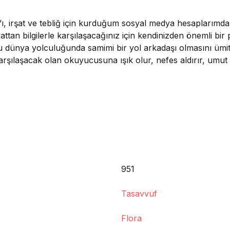
r’ı, irşat ve tebliğ için kurduğum sosyal medya hesaplarımd
ttan bilgilerle karşılaşacağınız için kendinizden önemli bir
lu dünya yolculuğunda samimi bir yol arkadaşı olmasını ümi
 karşılaşacak olan okuyucusuna ışık olur, nefes aldırır, umut
951
Tasavvuf
Flora