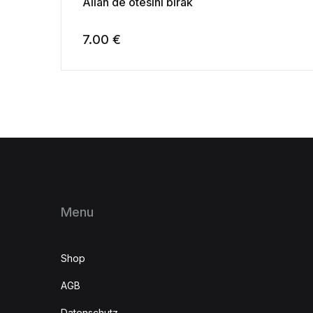
Allah de ötesini birak
7.00
€
Menu
Shop
AGB
Datenschutz