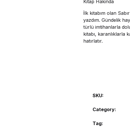
Kitap Hakinda
İlk kitabım olan Sabı
yazdım. Gündelik haya
türlü imtihanlarla do
kitabı, karanlıklarla
hatırlatır.
SKU:
Category:
Tag: