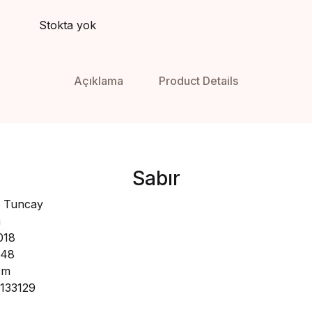
Stokta yok
Açıklama
Product Details
Sabır
n Tuncay
a
018
48
cm
133129