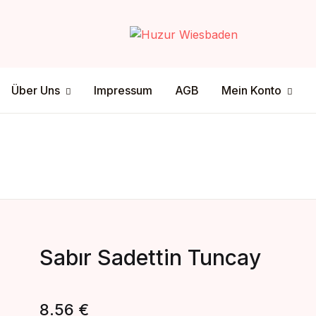
Your shop
Über Uns
Mein Konto
Über Uns
Impressum
AGB
Mein Konto
U
tenschutz
ersandmethode
sclamer
ahlungsmethode
P
Sabır Sadettin Tuncay
8.56
€