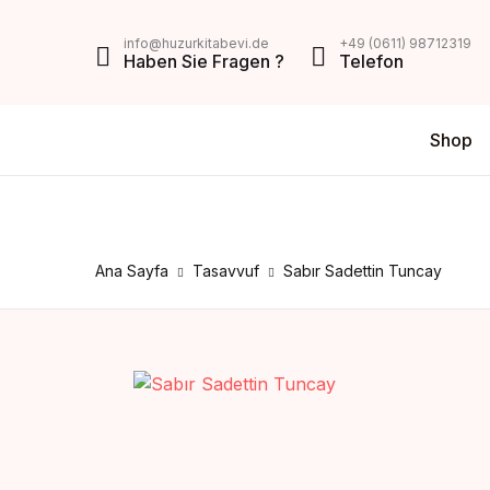
MENU
info@huzurkitabevi.de
+49 (0611) 98712319
Haben Sie Fragen ?
Telefon
Shop
Shop
Da
V
Über Uns
Di
Z
Impressum
Ana Sayfa
Tasavvuf
Sabır Sadettin Tuncay
AGB
Mein Konto
Kontakt