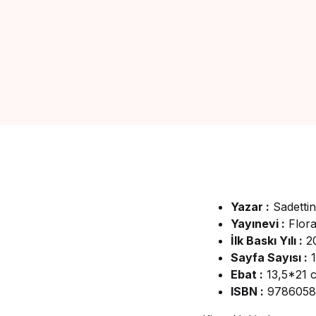
Yazar :
Sadetti
Yayınevi :
Flor
İlk Baskı Yılı :
2
Sayfa Sayısı :
1
Ebat :
13,5*21 
ISBN :
9786058