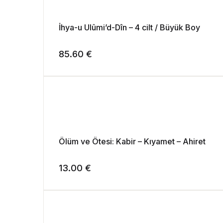
İhya-u Ulûmi’d-Dîn – 4 cilt / Büyük Boy
85.60
€
Ölüm ve Ötesi: Kabir – Kıyamet – Ahiret
13.00
€