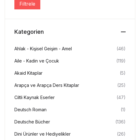
Filtrele
En düşük fiyat
En yüksek fiyat
Create Account
Kategorien
Ahlak - Kişisel Geişim - Amel
(46)
Aile - Kadin ve Çocuk
(119)
Akaid Kitaplar
(5)
Arapça ve Arapça Ders Kitaplar
(25)
Ciltli Kaynak Eserler
(47)
Deutsch Roman
(1)
Deutsche Bücher
(136)
Dini Ürünler ve Hediyelikler
(26)