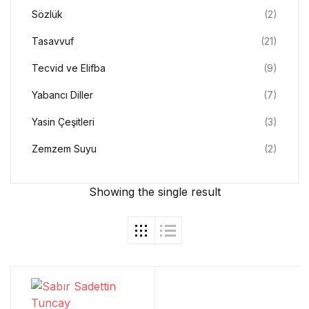
Sözlük
(2)
Tasavvuf
(21)
Tecvid ve Elifba
(9)
Yabancı Diller
(7)
Yasin Çeşitleri
(3)
Zemzem Suyu
(2)
Showing the single result