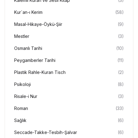
Kalemli Kuran ve Sesli Kitap
(3)
Kur`an-ı Kerim
(58)
Masal-Hikaye-Öykü-Şiir
(9)
Mestler
(3)
Osmanlı Tarihi
(10)
Peygamberler Tarihi
(11)
Plastik Rahle-Kuran Tisch
(2)
Psikoloji
(8)
Risale-i Nur
(3)
Roman
(33)
Sağlık
(6)
Seccade-Takke-Tesbih-Şalvar
(6)