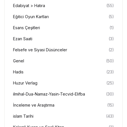
Edabiyat > Hatıra
(55)
Eğitici Oyun Kartları
(5)
Esans Çeşitleri
(1)
Ezan Saati
(3)
Felsefe ve Siyasi Düsünceler
(2)
Genel
(50)
Hadis
(23)
Huzur Verlag
(25)
ilmihal-Dua-Namaz-Yasin-Tecvid-Elifba
(30)
İnceleme ve Araştırma
(15)
islam Tarihi
(43)