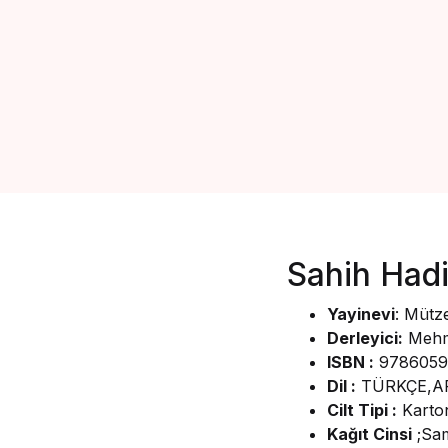
Sahih Had
Yayinevi
: Mütz
Derleyici:
Mehme
ISBN :
9786059
Dil :
TÜRKÇE,A
Cilt Tipi :
Karto
Kağıt Cinsi
;Sam