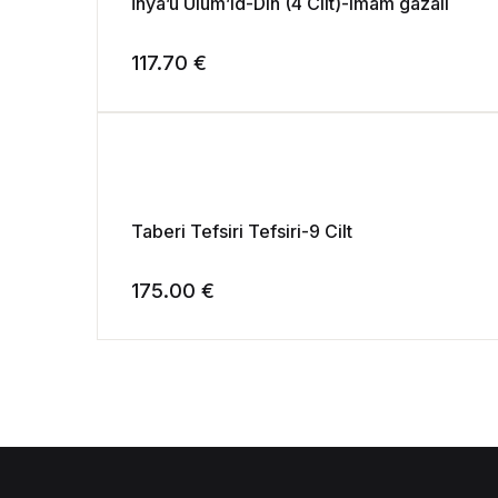
İhya’u Ulum’id-Din (4 Cilt)-imam gazali
117.70
€
Taberi Tefsiri Tefsiri-9 Cilt
175.00
€