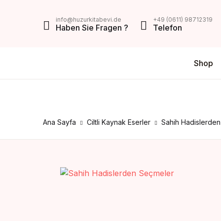
MENU
info@huzurkitabevi.de
+49 (0611) 98712319
Haben Sie Fragen ?
Telefon
Shop
Shop
Da
V
Über Uns
Di
Z
Impressum
Ana Sayfa
Ciltli Kaynak Eserler
Sahih Hadislerde
AGB
Mein Konto
Kontakt