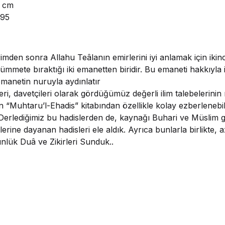
 cm
95
rimden sonra Allahu Teâlanın emirlerini iyi anlamak için ikin
n ümmete bıraktığı iki emanetten biridir. Bu emaneti hakkıyla i
anetin nuruyla aydınlatır
eri, davetçileri olarak gördüğümüz değerli ilim talebelerinin
in “Muhtaru’l-Ehadis” kitabından özellikle kolay ezberlenebi
. Derlediğimiz bu hadislerden de, kaynağı Buhari ve Müslim gi
erine dayanan hadisleri ele aldık. Ayrıca bunlarla birlikte, a
lük Duâ ve Zikirleri Sunduk..