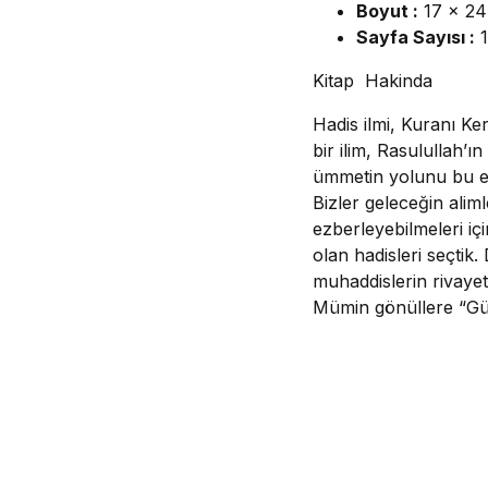
Boyut :
17 x 24
Sayfa Sayısı :
1
Kitap Hakinda
Hadis ilmi, Kuranı Ke
bir ilim, Rasulullah’ı
ümmetin yolunu bu em
Bizler geleceğin aliml
ezberleyebilmeleri iç
olan hadisleri seçtik
muhaddislerin rivayetl
Mümin gönüllere “Gün