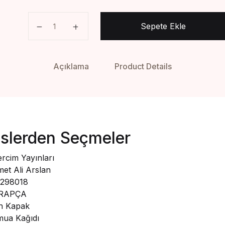
Sahih Hadislerden Seçmeler adet
Sepete Ekle
Açıklama
Product Details
islerden Seçmeler
ercim Yayınları
t Ali Arslan
298018
RAPÇA
n Kapak
ua Kağıdı