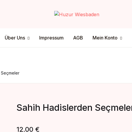
Your shop
Über Uns
Mein Konto
Über Uns
Impressum
AGB
Mein Konto
U
tenschutz
ersandmethode
sclamer
ahlungsmethode
P
n Seçmeler
Sahih Hadislerden Seçmele
12.00
€